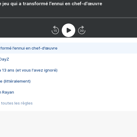
e jeu qui a transformé l’ennui en chef-d’œuvre
nsformé l’ennui en chef-d’œuvre
 DayZ
 a 13 ans (et vous l'avez ignoré)
e (littéralement)
im Rayan
 toutes les règles
s les jeux vidéo
us choquant de Rockstar ? - Le scandale BULLY
e plus moche de Steam