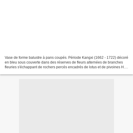
Vase de forme balustre à pans coupés. Période Kangxi (1662 - 1722) décoré
en bleu sous couverte dans des réserves de fleurs alternées de branches
fleuries s'échappant de rochers percés encadrés de lotus et de pivoines H. :
30 cm. Estimation : 3 000 -...