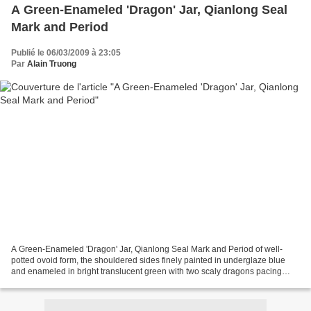
A Green-Enameled 'Dragon' Jar, Qianlong Seal
Mark and Period
Publié le 06/03/2009 à 23:05
Par
Alain Truong
A Green-Enameled 'Dragon' Jar, Qianlong Seal Mark and Period of well-
potted ovoid form, the shouldered sides finely painted in underglaze blue
and enameled in bright translucent green with two scaly dragons pacing
through clouds and flames in pursuit...