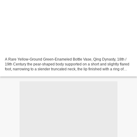
A Rare Yellow-Ground Green-Enameled Bottle Vase, Qing Dynasty, 18th /
19th Century the pear-shaped body supported on a short and slightly flared
foot, narrowing to a slender truncated neck, the lip finished with a ring of
white glaze, incised to the exterior...