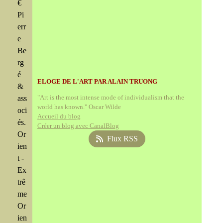
€
Pi
err
e
Be
rg
é
ELOGE DE L'ART PAR ALAIN TRUONG
&
"Art is the most intense mode of individualism that the
ass
world has known." Oscar Wilde
oci
Accueil du blog
és.
Créer un blog avec CanalBlog
Or
Flux RSS
ien
t -
Ex
trê
me
Or
ien