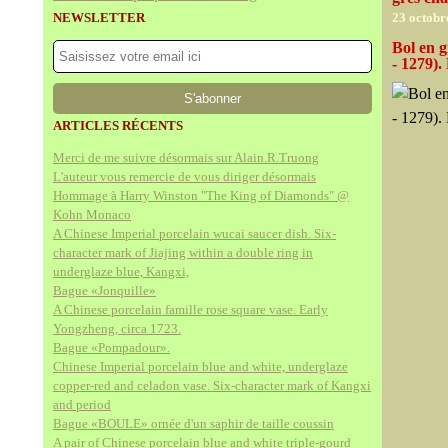
NEWSLETTER
23 octobr
Bol en g
- 1279).
ARTICLES RÉCENTS
Merci de me suivre désormais sur Alain.R.Truong
L'auteur vous remercie de vous diriger désormais
Hommage à Harry Winston "The King of Diamonds" @
Kohn Monaco
A Chinese Imperial porcelain wucai saucer dish. Six-
character mark of Jiajing within a double ring in
underglaze blue, Kangxi,
Bague «Jonquille»
A Chinese porcelain famille rose square vase. Early
Yongzheng, circa 1723.
Bague «Pompadour».
Chinese Imperial porcelain blue and white, underglaze
copper-red and celadon vase. Six-character mark of Kangxi
and period
Bague «BOULE» ornée d'un saphir de taille coussin
A pair of Chinese porcelain blue and white triple-gourd