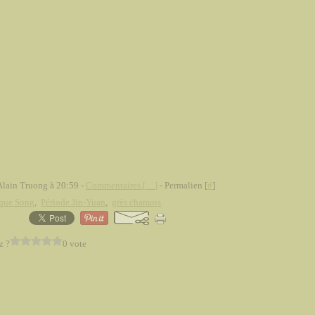
Alain Truong à 20:59 -
Commentaires [
…
]
- Permalien [
#
]
que Song
,
Période Jin-Yuan
,
grès chamois
z ?
0 vote