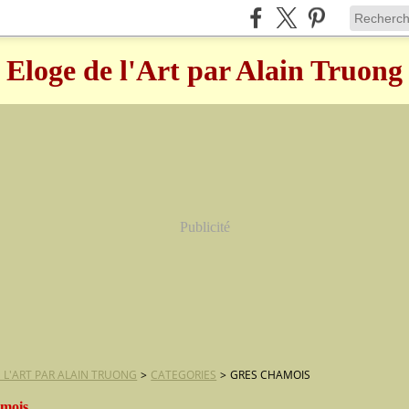
Eloge de l'Art par Alain Truong
Publicité
 L'ART PAR ALAIN TRUONG
>
CATEGORIES
>
GRES CHAMOIS
amois