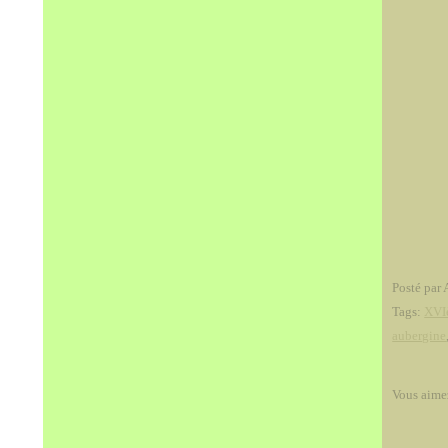
Posté par 
Tags:
XVI
aubergine
Vous aime