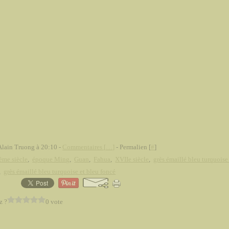
Alain Truong à 20:10 -
Commentaires [
…
]
- Permalien [
#
]
ème siècle
,
époque Ming
,
Guan
,
Fahua
,
XVIIe siècle
,
grès émaillé bleu turquoise
,
grès émaillé bleu turquoise et bleu foncé
z ?
0 vote