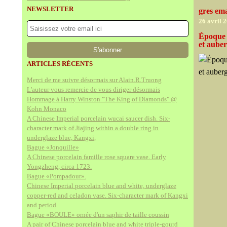
NEWSLETTER
gres ema
26 avril 
Époque 
et auber
ARTICLES RÉCENTS
Merci de me suivre désormais sur Alain.R.Truong
L'auteur vous remercie de vous diriger désormais
Hommage à Harry Winston "The King of Diamonds" @
Kohn Monaco
A Chinese Imperial porcelain wucai saucer dish. Six-
character mark of Jiajing within a double ring in
underglaze blue, Kangxi,
Bague «Jonquille»
A Chinese porcelain famille rose square vase. Early
Yongzheng, circa 1723.
Bague «Pompadour».
Chinese Imperial porcelain blue and white, underglaze
copper-red and celadon vase. Six-character mark of Kangxi
and period
Bague «BOULE» ornée d'un saphir de taille coussin
A pair of Chinese porcelain blue and white triple-gourd