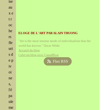
ise
au
x e
t r
oc
he
ELOGE DE L'ART PAR ALAIN TRUONG
rs
"Art is the most intense mode of individualism that the
fle
world has known." Oscar Wilde
uri
Accueil du blog
s d
Créer un blog avec CanalBlog
e p
Flux RSS
iv
oi
ne
s,
l'é
pa
ule
me