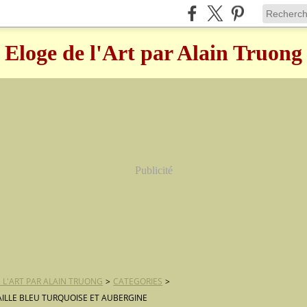
Eloge de l'Art par Alain Truong
Publicité
 L'ART PAR ALAIN TRUONG
>
CATEGORIES
>
ILLE BLEU TURQUOISE ET AUBERGINE