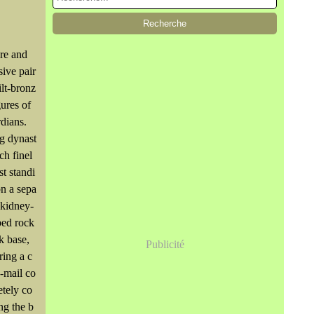
re and
ive pair
ilt-bronz
gures of
dians.
g dynast
ch finel
st standi
n a sepa
 kidney-
ped rock
k base,
Publicité
ing a c
-mail co
tely co
ng the b