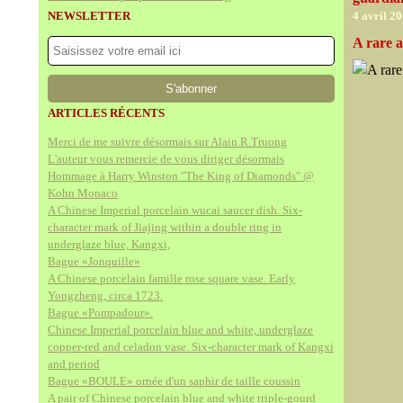
NEWSLETTER
4 avril 2
A rare a
ARTICLES RÉCENTS
Merci de me suivre désormais sur Alain.R.Truong
L'auteur vous remercie de vous diriger désormais
Hommage à Harry Winston "The King of Diamonds" @
Kohn Monaco
A Chinese Imperial porcelain wucai saucer dish. Six-
character mark of Jiajing within a double ring in
underglaze blue, Kangxi,
Bague «Jonquille»
A Chinese porcelain famille rose square vase. Early
Yongzheng, circa 1723.
Bague «Pompadour».
Chinese Imperial porcelain blue and white, underglaze
copper-red and celadon vase. Six-character mark of Kangxi
and period
Bague «BOULE» ornée d'un saphir de taille coussin
A pair of Chinese porcelain blue and white triple-gourd