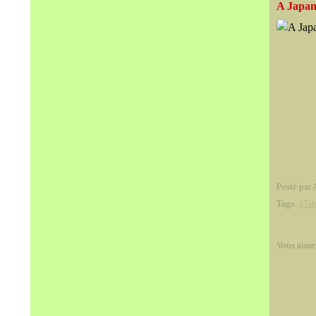
A Japane
Posté par 
Tags:
17th
Vous aime