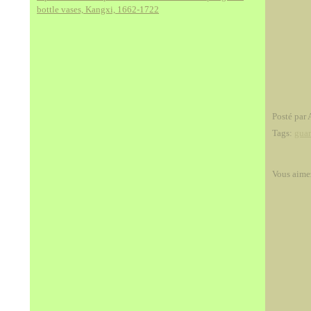
bottle vases, Kangxi, 1662-1722
Posté par 
Tags:
gua
Vous aime