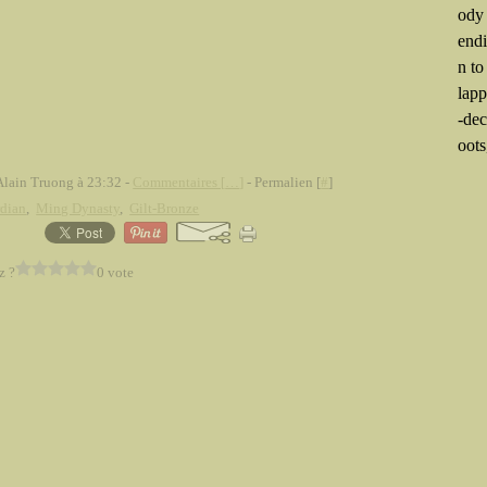
ody
end
n to
lapp
-dec
oots,
Alain Truong à 23:32 -
Commentaires [
…
]
- Permalien [
#
]
rdian
,
Ming Dynasty
,
Gilt-Bronze
z ?
0 vote