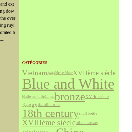
 and ext
ing dow
 the over
ing ruyi
orated b
...
CATÉGORIES
Vietnam
XVIIème siècle
Jade
bleu et blanc
Blue and White
bronze
XVIIe siècle
China
Huile sur toile
Kangxi
famille rose
18th century
snuff bottle
XVIIIème siècle
oil on canvas