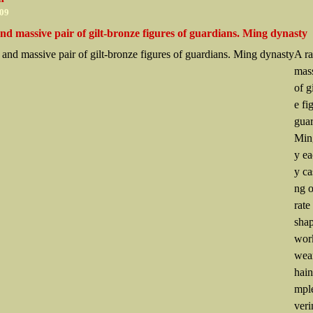
009
nd massive pair of gilt-bronze figures of guardians. Ming dynasty
A ra
mass
of g
e fi
guar
Min
y ea
y ca
ng o
rate
sha
wor
wear
hain
mple
veri