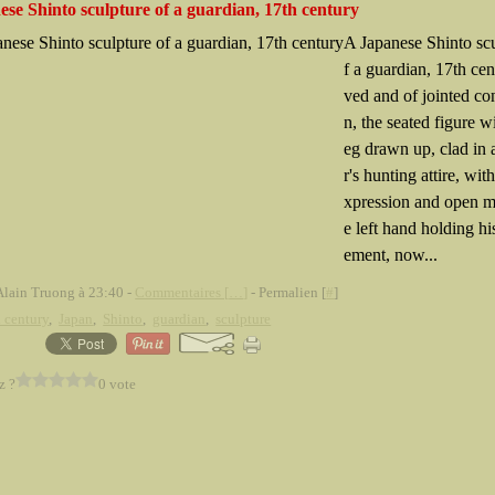
se Shinto sculpture of a guardian, 17th century
A Japanese Shinto sc
f a guardian, 17th cen
ved and of jointed co
n, the seated figure w
eg drawn up, clad in 
r's hunting attire, with
xpression and open m
e left hand holding hi
ement, now...
Alain Truong à 23:40 -
Commentaires [
…
]
- Permalien [
#
]
 century
,
Japan
,
Shinto
,
guardian
,
sculpture
z ?
0 vote