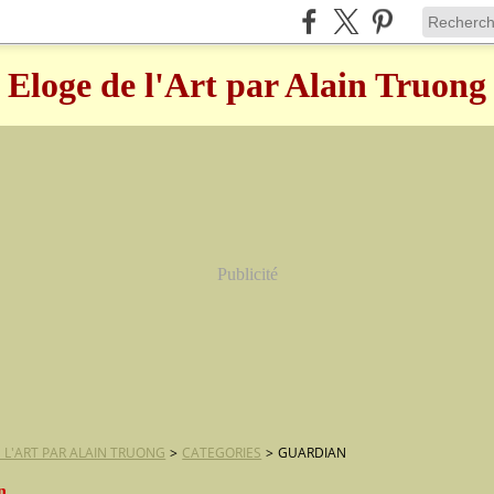
Eloge de l'Art par Alain Truong
Publicité
 L'ART PAR ALAIN TRUONG
>
CATEGORIES
>
GUARDIAN
n