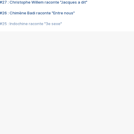
#27 : Christophe Willem raconte "Jacques a dit"
#26 : Chimène Badi raconte "Entre nous"
#25 : Indochine raconte "3e sexe"
#24 : Zaho raconte "C'est chelou"
#23 : Patrick Bruel raconte "Au café des délices"
#22 : Kyo raconte "Le chemin"
#21 : Nolwenn Leroy raconte "Cassé"
#20 : Patrick Hernandez raconte "Born to be alive"
#19 : Lorie raconte "Près de moi"
#18 : Michael Jones raconte "A nos actes manqués" (avec Jean-Jacque
#17 : Khaled raconte "Aïcha"
#16 : Corneille raconte "Parce qu'on vient de loin"
#15 : Indochine raconte "L'aventurier"