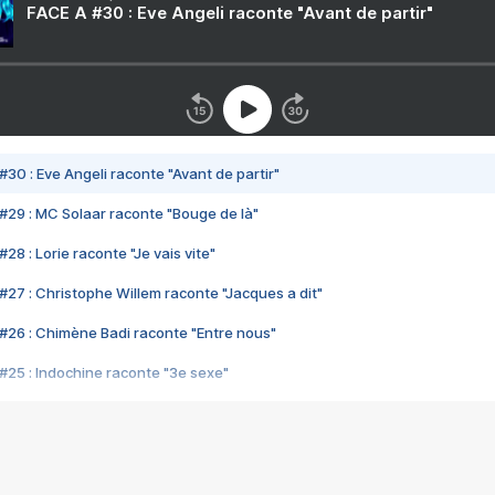
FACE A #30 : Eve Angeli raconte "Avant de partir"
#30 : Eve Angeli raconte "Avant de partir"
#29 : MC Solaar raconte "Bouge de là"
28 : Lorie raconte "Je vais vite"
#27 : Christophe Willem raconte "Jacques a dit"
#26 : Chimène Badi raconte "Entre nous"
#25 : Indochine raconte "3e sexe"
#24 : Zaho raconte "C'est chelou"
#23 : Patrick Bruel raconte "Au café des délices"
#22 : Kyo raconte "Le chemin"