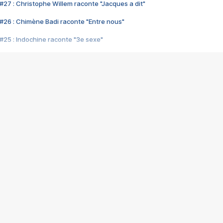
#27 : Christophe Willem raconte "Jacques a dit"
#26 : Chimène Badi raconte "Entre nous"
#25 : Indochine raconte "3e sexe"
#24 : Zaho raconte "C'est chelou"
#23 : Patrick Bruel raconte "Au café des délices"
#22 : Kyo raconte "Le chemin"
#21 : Nolwenn Leroy raconte "Cassé"
#20 : Patrick Hernandez raconte "Born to be alive"
#19 : Lorie raconte "Près de moi"
#18 : Michael Jones raconte "A nos actes manqués" (avec Jean-Jacque
#17 : Khaled raconte "Aïcha"
#16 : Corneille raconte "Parce qu'on vient de loin"
#15 : Indochine raconte "L'aventurier"