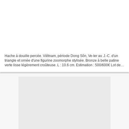
Hache à douille percée. Viêtnam, période Dong Sôn, Ve-Ier av. J.-C. d'un
triangle et ornée d'une figurine zoomorphe stylisée. Bronze à belle patine
verte lisse légèrement croûteuse. L : 10.6 cm. Estimation : 500/600€ Lot de
sept haches à douille. Vietnam,...