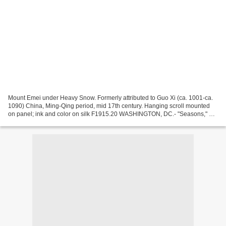
Mount Emei under Heavy Snow. Formerly attributed to Guo Xi (ca. 1001-ca.
1090) China, Ming-Qing period, mid 17th century. Hanging scroll mounted
on panel; ink and color on silk F1915.20 WASHINGTON, DC.- "Seasons," a
series of five exhibitions at the Smithsonian's...