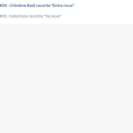
#26 : Chimène Badi raconte "Entre nous"
#25 : Indochine raconte "3e sexe"
#24 : Zaho raconte "C'est chelou"
#23 : Patrick Bruel raconte "Au café des délices"
#22 : Kyo raconte "Le chemin"
#21 : Nolwenn Leroy raconte "Cassé"
#20 : Patrick Hernandez raconte "Born to be alive"
#19 : Lorie raconte "Près de moi"
#18 : Michael Jones raconte "A nos actes manqués" (avec Jean-Jacque
#17 : Khaled raconte "Aïcha"
#16 : Corneille raconte "Parce qu'on vient de loin"
#15 : Indochine raconte "L'aventurier"