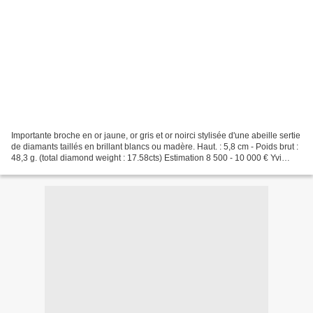
Importante broche en or jaune, or gris et or noirci stylisée d'une abeille sertie
de diamants taillés en brillant blancs ou madère. Haut. : 5,8 cm - Poids brut :
48,3 g. (total diamond weight : 17.58cts) Estimation 8 500 - 10 000 € Yvi
Larsen. Bague hanneton...