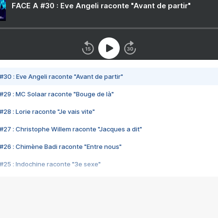
FACE A #30 : Eve Angeli raconte "Avant de partir"
#30 : Eve Angeli raconte "Avant de partir"
#29 : MC Solaar raconte "Bouge de là"
28 : Lorie raconte "Je vais vite"
#27 : Christophe Willem raconte "Jacques a dit"
#26 : Chimène Badi raconte "Entre nous"
#25 : Indochine raconte "3e sexe"
#24 : Zaho raconte "C'est chelou"
#23 : Patrick Bruel raconte "Au café des délices"
#22 : Kyo raconte "Le chemin"