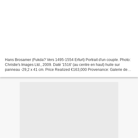
Hans Brosamer (Fukda? Vers 1495-1554 Erfurt) Portrait d'un couple. Photo:
Christie's Images Ltd., 2009. Daté '1516' (au centre en haut) huile sur
panneau -29,2 x 41 cm. Price Realized €163,000 Provenance: Galerie de
Jonckheere, Paris, en 2000 Notes: Sans...