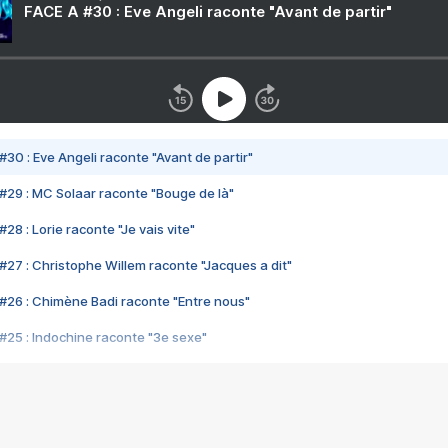
FACE A #30 : Eve Angeli raconte "Avant de partir"
#30 : Eve Angeli raconte "Avant de partir"
#29 : MC Solaar raconte "Bouge de là"
28 : Lorie raconte "Je vais vite"
#27 : Christophe Willem raconte "Jacques a dit"
#26 : Chimène Badi raconte "Entre nous"
#25 : Indochine raconte "3e sexe"
#24 : Zaho raconte "C'est chelou"
#23 : Patrick Bruel raconte "Au café des délices"
#22 : Kyo raconte "Le chemin"