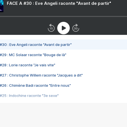
FACE A #30 : Eve Angeli raconte "Avant de partir"
#30 : Eve Angeli raconte "Avant de partir"
#29 : MC Solaar raconte "Bouge de là"
28 : Lorie raconte "Je vais vite"
#27 : Christophe Willem raconte "Jacques a dit"
#26 : Chimène Badi raconte "Entre nous"
#25 : Indochine raconte "3e sexe"
#24 : Zaho raconte "C'est chelou"
#23 : Patrick Bruel raconte "Au café des délices"
#22 : Kyo raconte "Le chemin"