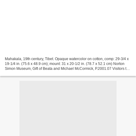
Mahakala, 19th century, Tibet. Opaque watercolor on cotton, comp: 29-3/4 x
19-1/4 in. (75.6 x 48.9 cm); mount: 31 x 20-1/2 in. (78.7 x 52.1 cm) Norton
Simon Museum, Gift of Beata and Michael McCormick, P.2001.07 Visitors to
the Museum are accustomed to...