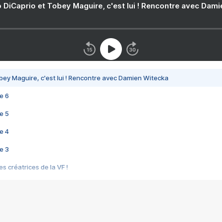
 DiCaprio et Tobey Maguire, c'est lui ! Rencontre avec Dam
bey Maguire, c'est lui ! Rencontre avec Damien Witecka
e 6
e 5
e 4
e 3
s créatrices de la VF !
e 2
e 1
e Mektoub My Love arrive enfin ! Rencontre avec Shaïn Boumedine et Sal