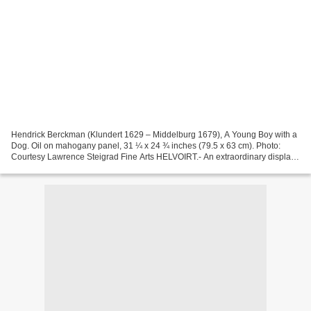
Hendrick Berckman (Klundert 1629 – Middelburg 1679), A Young Boy with a
Dog. Oil on mahogany panel, 31 ¼ x 24 ¾ inches (79.5 x 63 cm). Photo:
Courtesy Lawrence Steigrad Fine Arts HELVOIRT.- An extraordinary display
of masterpieces will be on show at TEFAF...