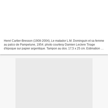
Henri Cartier-Bresson (1908-2004), Le matador L.M. Dominguin et sa femme
au palco de Pampelune, 1954. photo courtesy Damien Leclere Tirage
d'époque sur papier argentique. Tampon au dos. 17,5 x 25 cm. Estimation : 1
000 / 1 200 € Henri Cartier-Bresson...