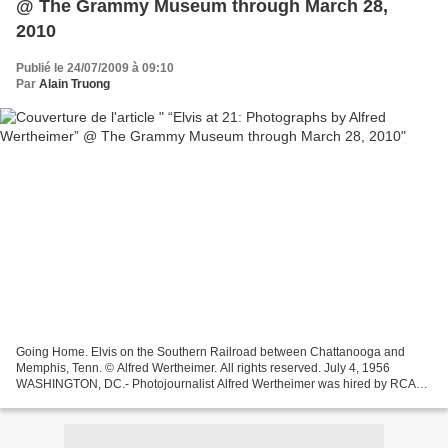
@ The Grammy Museum through March 28,
2010
Publié le 24/07/2009 à 09:10
Par
Alain Truong
Going Home. Elvis on the Southern Railroad between Chattanooga and
Memphis, Tenn. © Alfred Wertheimer. All rights reserved. July 4, 1956
WASHINGTON, DC.- Photojournalist Alfred Wertheimer was hired by RCA
Victor in 1956 to shoot promotional images of...