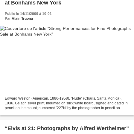
at Bonhams New York
Publié le 14/11/2009 à 10:01
Par
Alain Truong
Edward Weston (American, 1886-1958), "Nude" (Charis, Santa Monica),
1936. Gelatin silver print, mounted on slick white board, signed and dated in
pencil on the mount; numbered '227N' by the photographer in pencil on
mount verso, framed. 9 1/2 x 7 1/2...
“Elvis at 21: Photographs by Alfred Wertheimer”