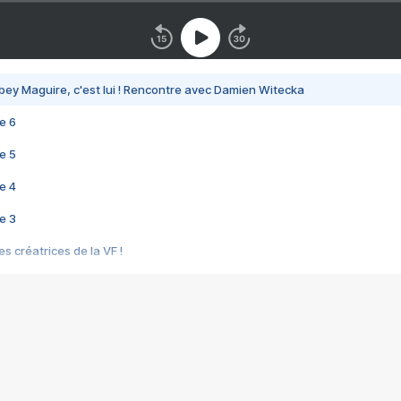
bey Maguire, c'est lui ! Rencontre avec Damien Witecka
e 6
e 5
e 4
e 3
s créatrices de la VF !
e 2
e 1
e Mektoub My Love arrive enfin ! Rencontre avec Shaïn Boumedine et Sal
i : après Toni en famille