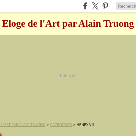
Eloge de l'Art par Alain Truong
Publicité
 L'ART PAR ALAIN TRUONG
>
CATEGORIES
>
HENRY VIII
ii