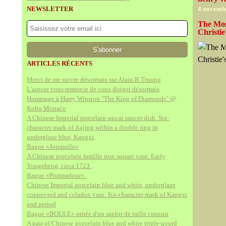
NEWSLETTER
4 novemb
The Mos
Christie
ARTICLES RÉCENTS
Merci de me suivre désormais sur Alain.R.Truong
L'auteur vous remercie de vous diriger désormais
Hommage à Harry Winston "The King of Diamonds" @
Kohn Monaco
A Chinese Imperial porcelain wucai saucer dish. Six-
character mark of Jiajing within a double ring in
underglaze blue, Kangxi,
Bague «Jonquille»
A Chinese porcelain famille rose square vase. Early
Yongzheng, circa 1723.
Bague «Pompadour».
Chinese Imperial porcelain blue and white, underglaze
copper-red and celadon vase. Six-character mark of Kangxi
and period
Bague «BOULE» ornée d'un saphir de taille coussin
A pair of Chinese porcelain blue and white triple-gourd