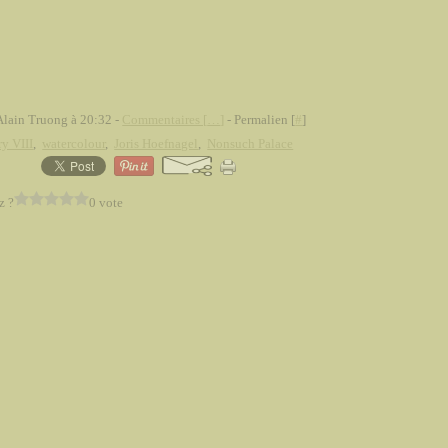
Alain Truong à 20:32 -
Commentaires [
…
]
- Permalien [
#
]
y VIII
,
watercolour
,
Joris Hoefnagel
,
Nonsuch Palace
z ?
0 vote