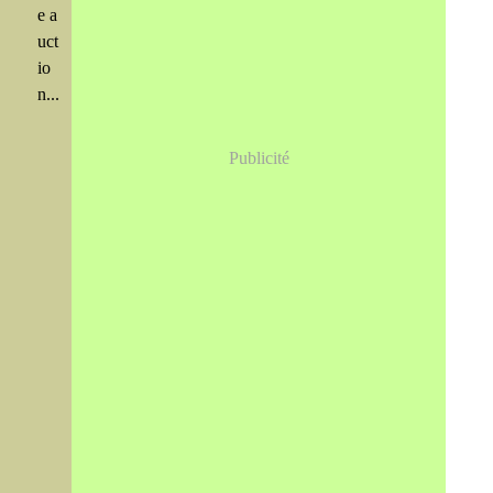
e a
uct
io
n...
Publicité