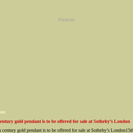
Publicité
2009
entury gold pendant is to be offered for sale at Sotheby’s London
15t