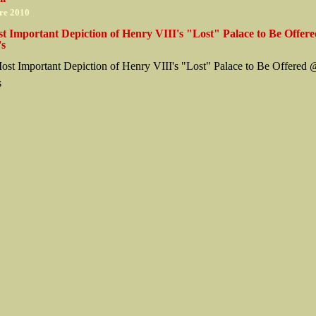
re 2010
t Important Depiction of Henry VIII's "Lost" Palace to Be Offer
's