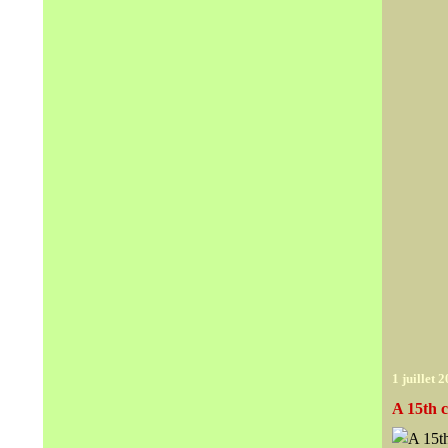
1 juillet 
A 15th c