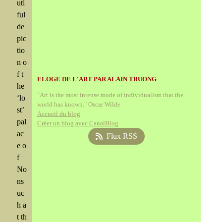
uti
ful
de
pic
tio
n o
f t
ELOGE DE L'ART PAR ALAIN TRUONG
he
"Art is the most intense mode of individualism that the
‘lo
world has known." Oscar Wilde
st’
Accueil du blog
pal
Créer un blog avec CanalBlog
ac
Flux RSS
e o
f
No
ns
uc
h a
t th