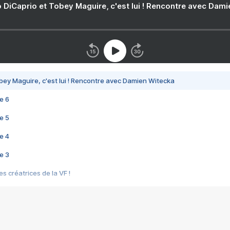
 DiCaprio et Tobey Maguire, c'est lui ! Rencontre avec Dam
bey Maguire, c'est lui ! Rencontre avec Damien Witecka
e 6
e 5
e 4
e 3
s créatrices de la VF !
e 2
e 1
e Mektoub My Love arrive enfin ! Rencontre avec Shaïn Boumedine et Sal