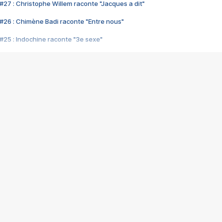
#27 : Christophe Willem raconte "Jacques a dit"
#26 : Chimène Badi raconte "Entre nous"
#25 : Indochine raconte "3e sexe"
#24 : Zaho raconte "C'est chelou"
#23 : Patrick Bruel raconte "Au café des délices"
#22 : Kyo raconte "Le chemin"
#21 : Nolwenn Leroy raconte "Cassé"
#20 : Patrick Hernandez raconte "Born to be alive"
#19 : Lorie raconte "Près de moi"
#18 : Michael Jones raconte "A nos actes manqués" (avec Jean-Jacque
#17 : Khaled raconte "Aïcha"
#16 : Corneille raconte "Parce qu'on vient de loin"
#15 : Indochine raconte "L'aventurier"