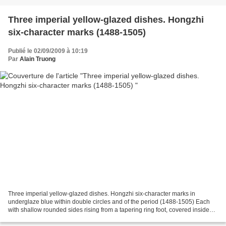
Three imperial yellow-glazed dishes. Hongzhi
six-character marks (1488-1505)
Publié le 02/09/2009 à 10:19
Par
Alain Truong
Three imperial yellow-glazed dishes. Hongzhi six-character marks in
underglaze blue within double circles and of the period (1488-1505) Each
with shallow rounded sides rising from a tapering ring foot, covered inside
and out with a glaze of rich egg yolk-yellow...