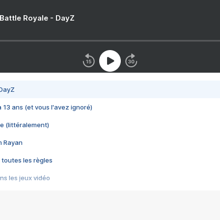
 Battle Royale - DayZ
 DayZ
 a 13 ans (et vous l'avez ignoré)
e (littéralement)
im Rayan
 toutes les règles
s les jeux vidéo
us choquant de Rockstar ? - Le scandale BULLY
e plus moche de Steam