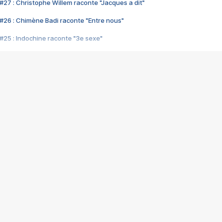
#27 : Christophe Willem raconte "Jacques a dit"
#26 : Chimène Badi raconte "Entre nous"
#25 : Indochine raconte "3e sexe"
#24 : Zaho raconte "C'est chelou"
#23 : Patrick Bruel raconte "Au café des délices"
#22 : Kyo raconte "Le chemin"
#21 : Nolwenn Leroy raconte "Cassé"
#20 : Patrick Hernandez raconte "Born to be alive"
#19 : Lorie raconte "Près de moi"
#18 : Michael Jones raconte "A nos actes manqués" (avec Jean-Jacque
#17 : Khaled raconte "Aïcha"
#16 : Corneille raconte "Parce qu'on vient de loin"
#15 : Indochine raconte "L'aventurier"