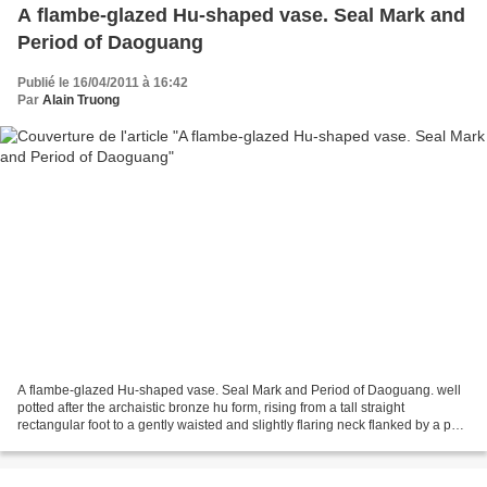
A flambe-glazed Hu-shaped vase. Seal Mark and
Period of Daoguang
Publié le 16/04/2011 à 16:42
Par
Alain Truong
A flambe-glazed Hu-shaped vase. Seal Mark and Period of Daoguang. well
potted after the archaistic bronze hu form, rising from a tall straight
rectangular foot to a gently waisted and slightly flaring neck flanked by a pair
of rectangular handles, covered...