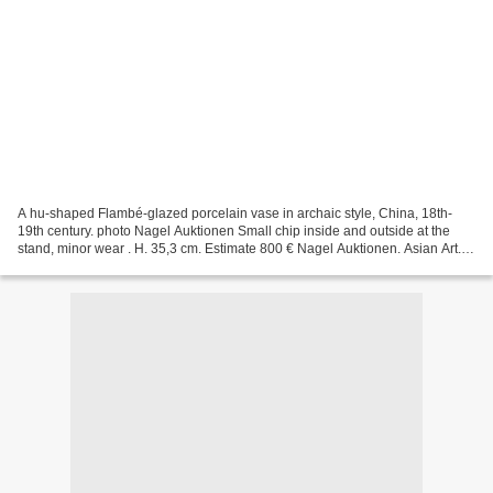
A hu-shaped Flambé-glazed porcelain vase in archaic style, China, 18th-
19th century. photo Nagel Auktionen Small chip inside and outside at the
stand, minor wear . H. 35,3 cm. Estimate 800 € Nagel Auktionen. Asian Art.
May 6th 2011 www.auction.de