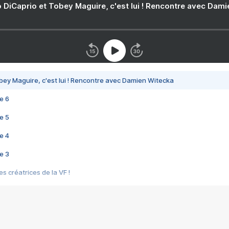
 DiCaprio et Tobey Maguire, c'est lui ! Rencontre avec Dam
bey Maguire, c'est lui ! Rencontre avec Damien Witecka
e 6
e 5
e 4
e 3
s créatrices de la VF !
e 2
e 1
e Mektoub My Love arrive enfin ! Rencontre avec Shaïn Boumedine et Sal