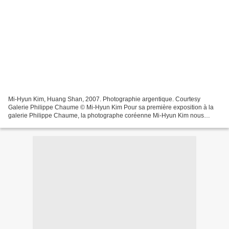
Mi-Hyun Kim, Huang Shan, 2007. Photographie argentique. Courtesy
Galerie Philippe Chaume © Mi-Hyun Kim Pour sa première exposition à la
galerie Philippe Chaume, la photographe coréenne Mi-Hyun Kim nous
emmène en Chine sur les hauteurs du Huang Shan, littéralement...