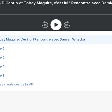
 DiCaprio et Tobey Maguire, c'est lui ! Rencontre avec Dam
bey Maguire, c'est lui ! Rencontre avec Damien Witecka
e 6
e 5
e 4
e 3
s créatrices de la VF !
e 2
e 1
e Mektoub My Love arrive enfin ! Rencontre avec Shaïn Boumedine et Sal