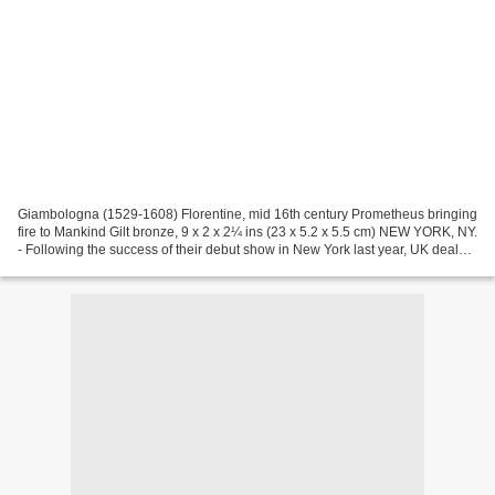
Giambologna (1529-1608) Florentine, mid 16th century Prometheus bringing
fire to Mankind Gilt bronze, 9 x 2 x 2¼ ins (23 x 5.2 x 5.5 cm) NEW YORK, NY.
- Following the success of their debut show in New York last year, UK dealer
Tomasso Brothers is returning...