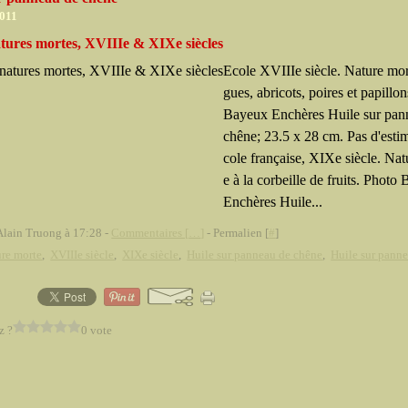
2011
tures mortes, XVIIIe & XIXe siècles
Ecole XVIIIe siècle. Nature mor
gues, abricots, poires et papillo
Bayeux Enchères Huile sur pan
chêne; 23.5 x 28 cm. Pas d'esti
cole française, XIXe siècle. Nat
e à la corbeille de fruits. Photo
Enchères Huile...
Alain Truong à 17:28 -
Commentaires [
…
]
- Permalien [
#
]
re morte
,
XVIIIe siècle
,
XIXe siècle
,
Huile sur panneau de chêne
,
Huile sur pann
z ?
0 vote