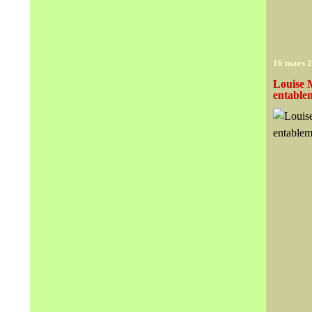
16 mars 
Louise M
entable