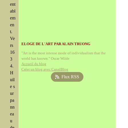
ent
abl
em
en
t.
Ve
ELOGE DE L'ART PAR ALAIN TRUONG
rs
16
"Art is the most intense mode of individualism that the
world has known." Oscar Wilde
3
Accueil du blog
4.
Créer un blog avec CanalBlog
H
Flux RSS
uil
e s
ur
pa
nn
ea
u
de