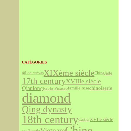
CATÉGORIES
XIXème siècle
Jade
oil on canvas
China
17th century
XVIIIe siècle
Qianlong
chinoiserie
famille rose
Pablo Picasso
diamond
Qing dynasty
18th century
XVIIe siècle
Cartier
Chine
Vietnam
snuff bottle