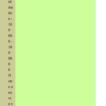
sti
ma
tio
n :
16
0
00
0 -
18
0
00
0
€
N
otr
e o
eu
vr
e e