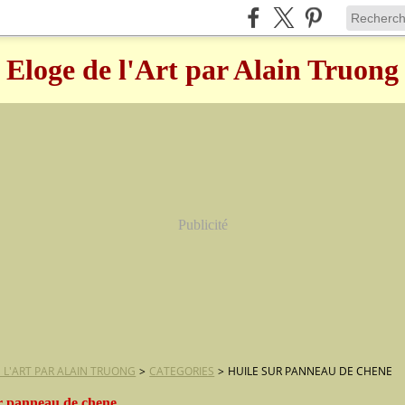
Eloge de l'Art par Alain Truong
Publicité
 L'ART PAR ALAIN TRUONG
>
CATEGORIES
>
HUILE SUR PANNEAU DE CHENE
ur panneau de chene