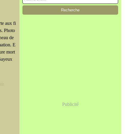
te aux fi
ns. Photo
neau de
mation. E
ure mort
 Bayeux
eau
Publicité