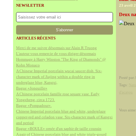
NEWSLETTER
23 avril 
Deux na
ARTICLES RÉCENTS
Merci de me suivre désormais sur Alain.R.Truong
L'auteur vous remercie de vous diriger désormais
Hommage à Harry Winston "The King of Diamonds" @
Kohn Monaco
A Chinese Imperial porcelain wucai saucer dish. Six-
character mark of Jiajing within a double ring in
Posté par 
underglaze blue, Kangxi,
Tags:
Natu
Bague «Jonquille»
d'acajou
A Chinese porcelain famille rose square vase. Early
Yongzheng, circa 1723.
Bague «Pompadour».
Vous aime
Chinese Imperial porcelain blue and white, underglaze
copper-red and celadon vase. Six-character mark of Kangxi
and period
Bague «BOULE» ornée d'un saphir de taille coussin
A pair of Chinese porcelain blue and white triple-gourd