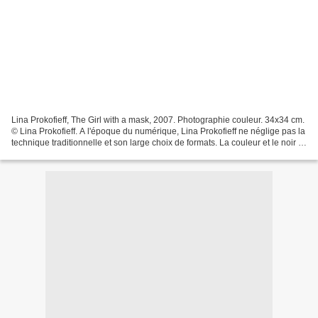
Lina Prokofieff, The Girl with a mask, 2007. Photographie couleur. 34x34 cm.
© Lina Prokofieff. A l'époque du numérique, Lina Prokofieff ne néglige pas la
technique traditionnelle et son large choix de formats. La couleur et le noir et
blanc ont une même...