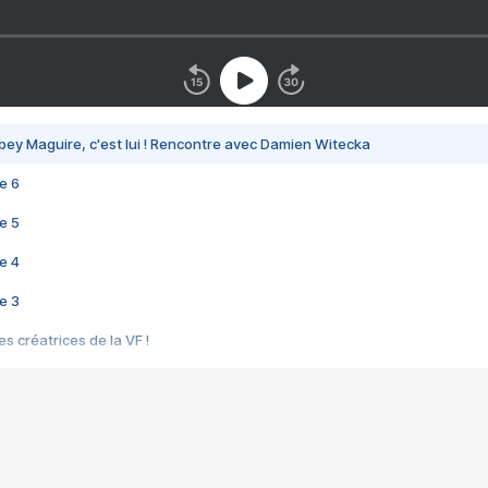
bey Maguire, c'est lui ! Rencontre avec Damien Witecka
e 6
e 5
e 4
e 3
s créatrices de la VF !
e 2
e 1
e Mektoub My Love arrive enfin ! Rencontre avec Shaïn Boumedine et Sal