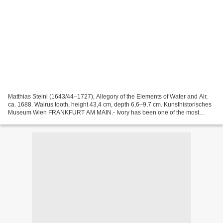
Matthias Steinl (1643/44–1727), Allegory of the Elements of Water and Air,
ca. 1688. Walrus tooth, height 43,4 cm, depth 6,6–9,7 cm. Kunsthistorisches
Museum Wien FRANKFURT AM MAIN.- Ivory has been one of the most
popular materials since ancient times....