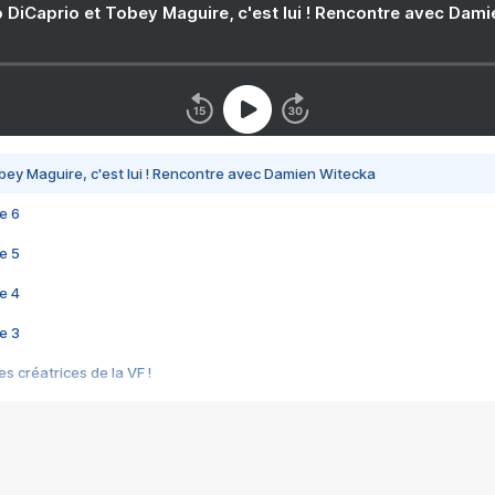
 DiCaprio et Tobey Maguire, c'est lui ! Rencontre avec Dam
bey Maguire, c'est lui ! Rencontre avec Damien Witecka
e 6
e 5
e 4
e 3
s créatrices de la VF !
e 2
e 1
e Mektoub My Love arrive enfin ! Rencontre avec Shaïn Boumedine et Sal