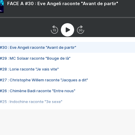
FACE A #30 : Eve Angeli raconte "Avant de partir"
#30 : Eve Angeli raconte "Avant de partir"
#29 : MC Solaar raconte "Bouge de là"
28 : Lorie raconte "Je vais vite"
#27 : Christophe Willem raconte "Jacques a dit"
#26 : Chimène Badi raconte "Entre nous"
#25 : Indochine raconte "3e sexe"
#24 : Zaho raconte "C'est chelou"
#23 : Patrick Bruel raconte "Au café des délices"
#22 : Kyo raconte "Le chemin"