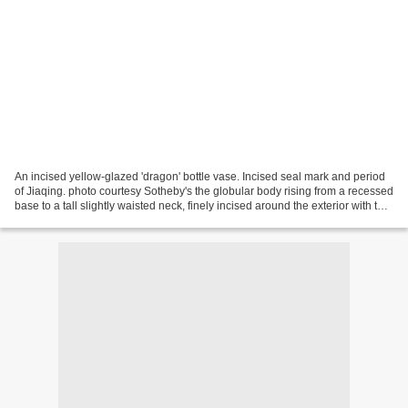
An incised yellow-glazed 'dragon' bottle vase. Incised seal mark and period
of Jiaqing. photo courtesy Sotheby's the globular body rising from a recessed
base to a tall slightly waisted neck, finely incised around the exterior with two
large scaly five-clawed...