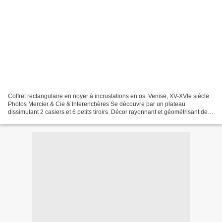
Coffret rectangulaire en noyer à incrustations en os. Venise, XV-XVIe siècle.
Photos Mercier & Cie & Interenchères Se découvre par un plateau
dissimulant 2 casiers et 6 petits tiroirs. Décor rayonnant et géométrisant de
roses et polyédres. (legers manques)...