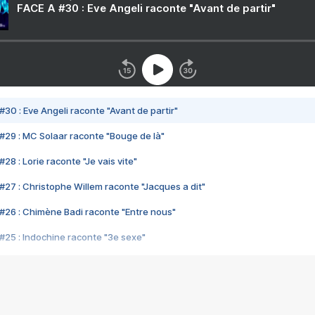
FACE A #30 : Eve Angeli raconte "Avant de partir"
#30 : Eve Angeli raconte "Avant de partir"
#29 : MC Solaar raconte "Bouge de là"
28 : Lorie raconte "Je vais vite"
#27 : Christophe Willem raconte "Jacques a dit"
#26 : Chimène Badi raconte "Entre nous"
#25 : Indochine raconte "3e sexe"
#24 : Zaho raconte "C'est chelou"
#23 : Patrick Bruel raconte "Au café des délices"
#22 : Kyo raconte "Le chemin"