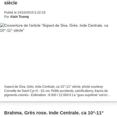
siècle
Publié le 24/10/2010 à 22:19
Par
Alain Truong
Aspect de Siva. Grès. Inde Centrale, ca 10°-11° siècle. photo courtesy
Cornette de Saint Cyr H. : 61 cm. Petits accidents, calcifications, traces de
pigments colorés - Estimation : 8 000 / 12 000 € Le “guru suprême” est ici
représenté sous une forme paisible,...
Brahma. Grès rose. Inde Centrale. ca 10°-11°