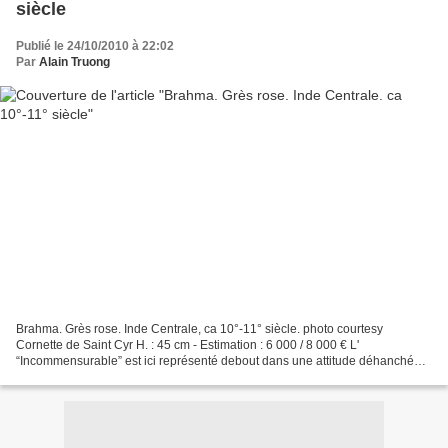
siècle
Publié le 24/10/2010 à 22:02
Par
Alain Truong
Brahma. Grès rose. Inde Centrale, ca 10°-11° siècle. photo courtesy
Cornette de Saint Cyr H. : 45 cm - Estimation : 6 000 / 8 000 € L'
“Incommensurable” est ici représenté debout dans une attitude déhanchée
(tribhanga).Il présente, suivant son iconographie...