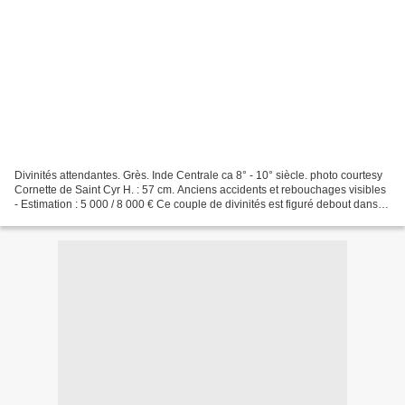
Divinités attendantes. Grès. Inde Centrale ca 8° - 10° siècle. photo courtesy
Cornette de Saint Cyr H. : 57 cm. Anciens accidents et rebouchages visibles
- Estimation : 5 000 / 8 000 € Ce couple de divinités est figuré debout dans
l'attitude classique...