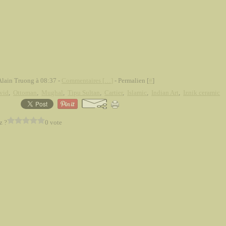
Alain Truong à 08:37 -
Commentaires [
…
]
- Permalien [
#
]
vid
,
Ottoman
,
Mughal
,
Tipu Sultan
,
Cartier
,
Islamic
,
Indian Art
,
Iznik ceramic
z ?
0 vote