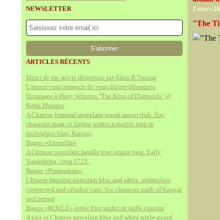
NEWSLETTER
2 mars 2
"The Tip
ARTICLES RÉCENTS
Merci de me suivre désormais sur Alain.R.Truong
L'auteur vous remercie de vous diriger désormais
Hommage à Harry Winston "The King of Diamonds" @
Kohn Monaco
A Chinese Imperial porcelain wucai saucer dish. Six-
character mark of Jiajing within a double ring in
underglaze blue, Kangxi,
Bague «Jonquille»
A Chinese porcelain famille rose square vase. Early
Yongzheng, circa 1723.
Bague «Pompadour».
Chinese Imperial porcelain blue and white, underglaze
copper-red and celadon vase. Six-character mark of Kangxi
and period
Bague «BOULE» ornée d'un saphir de taille coussin
A pair of Chinese porcelain blue and white triple-gourd