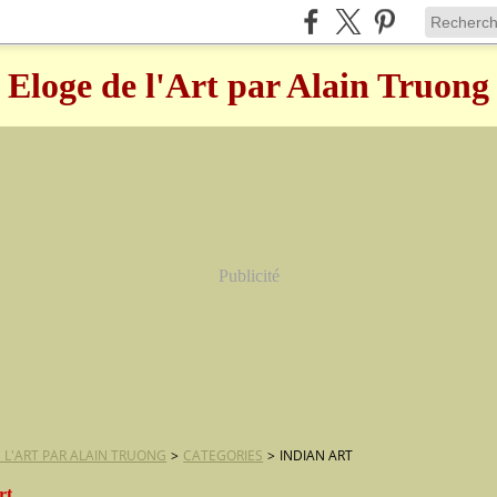
Eloge de l'Art par Alain Truong
Publicité
 L'ART PAR ALAIN TRUONG
>
CATEGORIES
>
INDIAN ART
rt