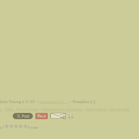
Alain Truong à 11:05 -
Commentaires [
…
]
- Permalien [
#
]
6
,
1986
,
Albert Chong
,
Chromogenic color print
,
Darryl Smith
,
Ink jet print
z ?
0 vote