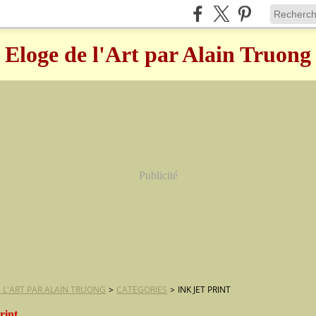
Eloge de l'Art par Alain Truong
Publicité
 L'ART PAR ALAIN TRUONG
>
CATEGORIES
>
INK JET PRINT
print