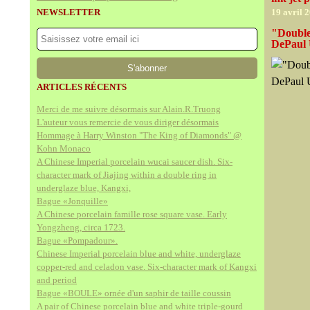
NEWSLETTER
19 avril 
"Double
DePaul 
ARTICLES RÉCENTS
Merci de me suivre désormais sur Alain.R.Truong
L'auteur vous remercie de vous diriger désormais
Hommage à Harry Winston "The King of Diamonds" @
Kohn Monaco
A Chinese Imperial porcelain wucai saucer dish. Six-
character mark of Jiajing within a double ring in
underglaze blue, Kangxi,
Bague «Jonquille»
A Chinese porcelain famille rose square vase. Early
Yongzheng, circa 1723.
Bague «Pompadour».
Chinese Imperial porcelain blue and white, underglaze
copper-red and celadon vase. Six-character mark of Kangxi
and period
Bague «BOULE» ornée d'un saphir de taille coussin
A pair of Chinese porcelain blue and white triple-gourd