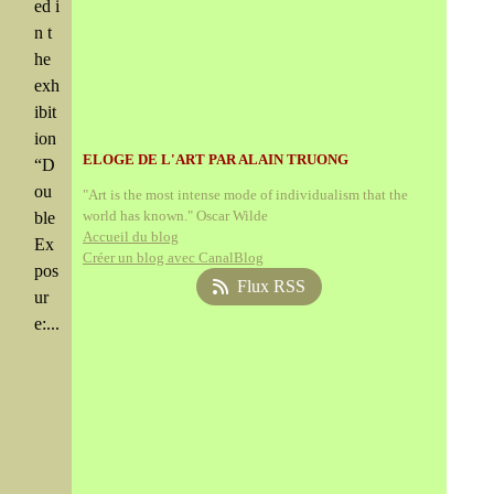
ed i
n t
he
exh
ibit
ion
ELOGE DE L'ART PAR ALAIN TRUONG
“D
ou
"Art is the most intense mode of individualism that the
world has known." Oscar Wilde
ble
Accueil du blog
Ex
Créer un blog avec CanalBlog
pos
Flux RSS
ur
e:...