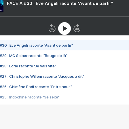
FACE A #30 : Eve Angeli raconte "Avant de partir"
#30 : Eve Angeli raconte "Avant de partir"
#29 : MC Solaar raconte "Bouge de là"
28 : Lorie raconte "Je vais vite"
#27 : Christophe Willem raconte "Jacques a dit"
#26 : Chimène Badi raconte "Entre nous"
#25 : Indochine raconte "3e sexe"
#24 : Zaho raconte "C'est chelou"
#23 : Patrick Bruel raconte "Au café des délices"
#22 : Kyo raconte "Le chemin"