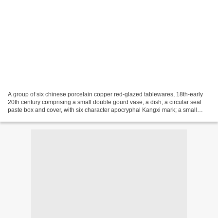
A group of six chinese porcelain copper red-glazed tablewares, 18th-early
20th century comprising a small double gourd vase; a dish; a circular seal
paste box and cover, with six character apocryphal Kangxi mark; a small
water pot; a censer; and an ink...