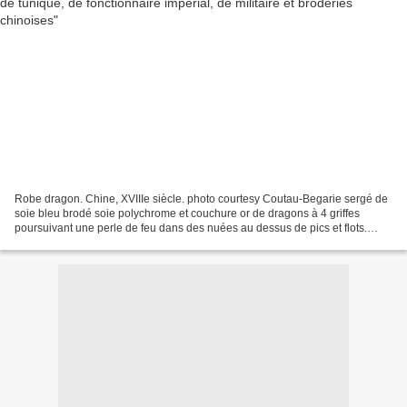
Robe dragon. Chine, XVIIIe siècle. photo courtesy Coutau-Begarie sergé de
soie bleu brodé soie polychrome et couchure or de dragons à 4 griffes
poursuivant une perle de feu dans des nuées au dessus de pics et flots.
Manches sabot, fermé en y par 6 boutons...