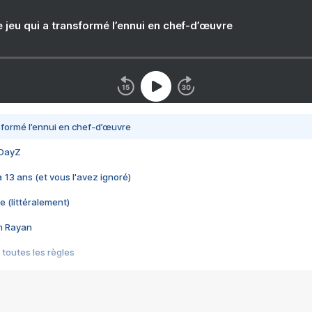
e jeu qui a transformé l’ennui en chef-d’œuvre
nsformé l’ennui en chef-d’œuvre
 DayZ
 a 13 ans (et vous l'avez ignoré)
e (littéralement)
im Rayan
 toutes les règles
s les jeux vidéo
us choquant de Rockstar ? - Le scandale BULLY