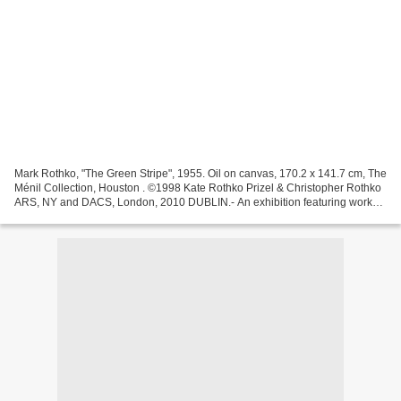
Mark Rothko, "The Green Stripe", 1955. Oil on canvas, 170.2 x 141.7 cm, The
Ménil Collection, Houston . ©1998 Kate Rothko Prizel & Christopher Rothko
ARS, NY and DACS, London, 2010 DUBLIN.- An exhibition featuring works
by many of America’s and Europe’s...