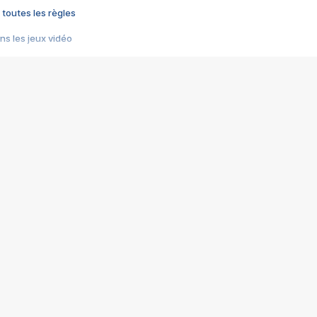
 toutes les règles
s les jeux vidéo
us choquant de Rockstar ? - Le scandale BULLY
e plus moche de Steam
du RÊVE tourne au CAUCHEMAR
pendant 8 heures
it… à tort
umiliés par un jeu vidéo
ire - Final Fantasy 8
ti un empire - Age of Empires
story DOFUS
tard, il crée l'un des pires jeux de tous les temps, MindsEye.