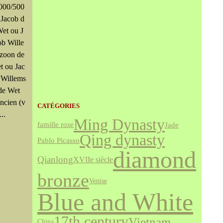
4000/500
 Jacob d
Wet ou J
ob Wille
zoon de
t ou Jac
 Willems
 de Wet
Ancien (v
CATÉGORIES
...
Ming Dynasty
famille rose
Jade
Qing dynasty
Pablo Picasso
diamond
Qianlong
XVIIe siècle
bronze
Venise
Blue and White
17th century
Vietnam
China