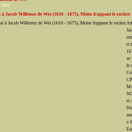
r 2011
 à Jacob Willemsz de Wet (1610 - 1675), Moïse frappant le rocher.
At
Ja
em
et 
16
se
le 
Co
CP
M
N
et
Hu
an
x 
Es