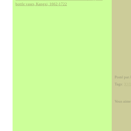
bottle vases, Kangxi, 1662-1722
Posté par 
Tags:
XVII
Vous aime