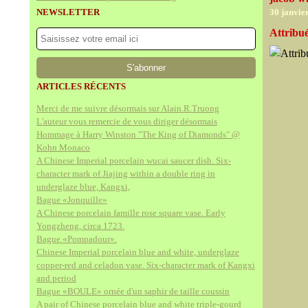
NEWSLETTER
30 janvie
Attribué
ARTICLES RÉCENTS
Merci de me suivre désormais sur Alain.R.Truong
L'auteur vous remercie de vous diriger désormais
Hommage à Harry Winston "The King of Diamonds" @
Kohn Monaco
A Chinese Imperial porcelain wucai saucer dish. Six-
character mark of Jiajing within a double ring in
underglaze blue, Kangxi,
Bague «Jonquille»
A Chinese porcelain famille rose square vase. Early
Yongzheng, circa 1723.
Bague «Pompadour».
Chinese Imperial porcelain blue and white, underglaze
copper-red and celadon vase. Six-character mark of Kangxi
and period
Bague «BOULE» ornée d'un saphir de taille coussin
A pair of Chinese porcelain blue and white triple-gourd