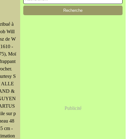
tribué à
cob Will
sz de W
(1610 -
75), Moï
 frappant
rocher.
urtesy S
 ALLE
AND &
GUYEN
 ARTUS
Publicité
ile sur p
neau 48
65 cm -
timation