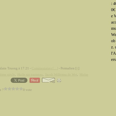
: 
0€
e 
ac
ms
We
ob
z.
l'
ers
Alain Truong à 17:21 -
Commentaires [
…
]
- Permalien [
#
]
ème siècle
,
Huile sur panneau
,
Jacob Willemsz de Wet
,
Moïse
z ?
0 vote