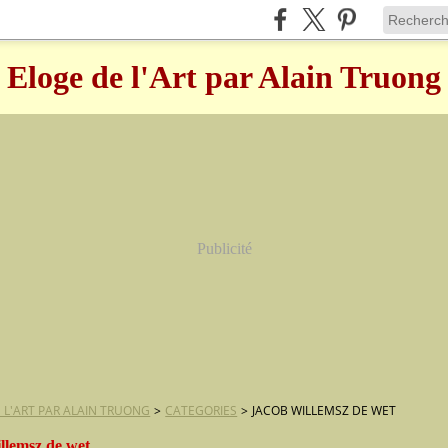
Eloge de l'Art par Alain Truong
Publicité
 L'ART PAR ALAIN TRUONG
>
CATEGORIES
>
JACOB WILLEMSZ DE WET
llemsz de wet