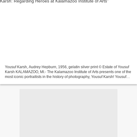
Yousuf Karsh, Audrey Hepburn, 1956, gelatin silver print © Estate of Yousuf
Karsh KALAMAZOO, MI.- The Kalamazoo Institute of Arts presents one of the
most iconic portraitists in the history of photography, Yousuf Karsh! Yousuf
Karsh: Regarding Heroes...