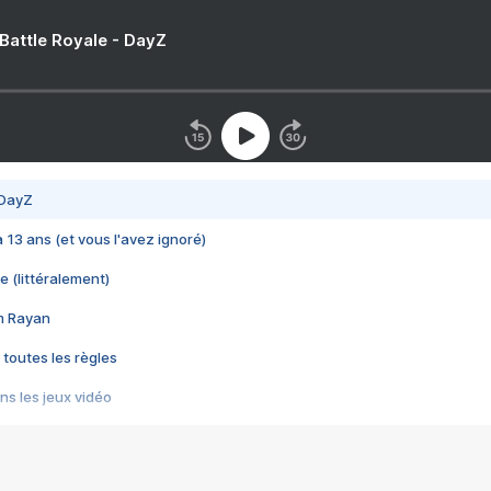
 Battle Royale - DayZ
 DayZ
 a 13 ans (et vous l'avez ignoré)
e (littéralement)
im Rayan
 toutes les règles
s les jeux vidéo
us choquant de Rockstar ? - Le scandale BULLY
e plus moche de Steam