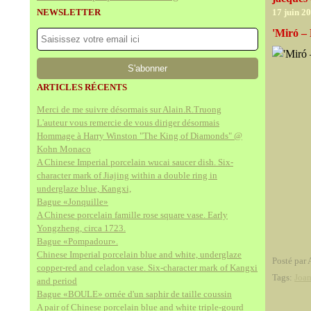
NEWSLETTER
17 juin 2
'Miró –
ARTICLES RÉCENTS
Merci de me suivre désormais sur Alain.R.Truong
L'auteur vous remercie de vous diriger désormais
Hommage à Harry Winston "The King of Diamonds" @
Kohn Monaco
A Chinese Imperial porcelain wucai saucer dish. Six-
character mark of Jiajing within a double ring in
underglaze blue, Kangxi,
Bague «Jonquille»
A Chinese porcelain famille rose square vase. Early
Yongzheng, circa 1723.
Bague «Pompadour».
Chinese Imperial porcelain blue and white, underglaze
Posté par 
copper-red and celadon vase. Six-character mark of Kangxi
Tags:
Joa
and period
Bague «BOULE» ornée d'un saphir de taille coussin
A pair of Chinese porcelain blue and white triple-gourd