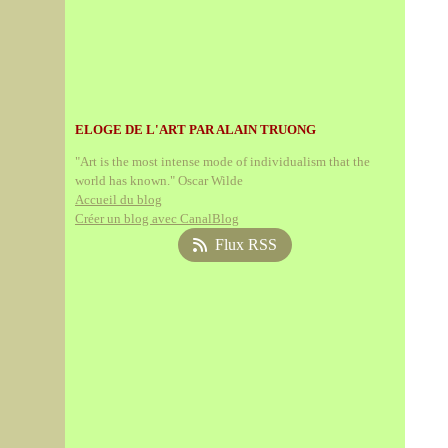
ELOGE DE L'ART PAR ALAIN TRUONG
"Art is the most intense mode of individualism that the
world has known." Oscar Wilde
Accueil du blog
Créer un blog avec CanalBlog
Flux RSS