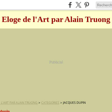
Eloge de l'Art par Alain Truong
Publicité
 L'ART PAR ALAIN TRUONG
>
CATEGORIES
>
JACQUES DUPIN
 dupin