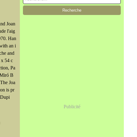
and Joan
de l'aig
1970. Han
with an i
ache and
 x 54 c
ction, Pa
 Miró B
he Joa
on is pr
 Dupi
Publicité
n