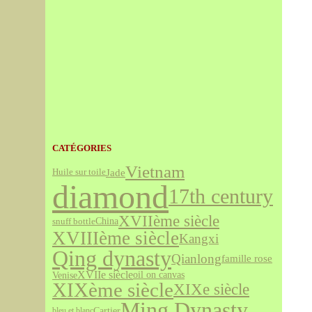
CATÉGORIES
Vietnam
Jade
Huile sur toile
diamond
17th century
XVIIème siècle
snuff bottle
China
XVIIIème siècle
Kangxi
Qing dynasty
Qianlong
famille rose
XVIIe siècle
Venise
oil on canvas
XIXème siècle
XIXe siècle
Ming Dynasty
Cartier
bleu et blanc