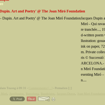
009
 Dupin. Art and Poetry' @ The Joan Miró Foundation
Jacques Dupin 
Miró - Qui ravau
re tranchée..., 
d-written poem 
llustration: gou
ink on paper, 72
m. Private colle
ris © Successió
ARCELONA.- T
n Miró Foundati
esenting Miró –
n....
Alain Truong à 09:31 -
Commentaires [
…
]
- Permalien [
#
]
n Miró
,
Apollinaire
,
Barcelona
,
Baudelaire
,
Jacques Dupin
,
Joan Miró Foundatio