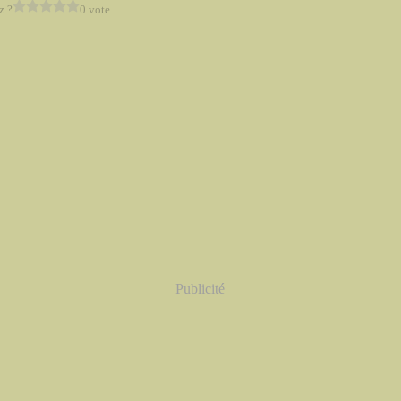
z ?
0 vote
Publicité