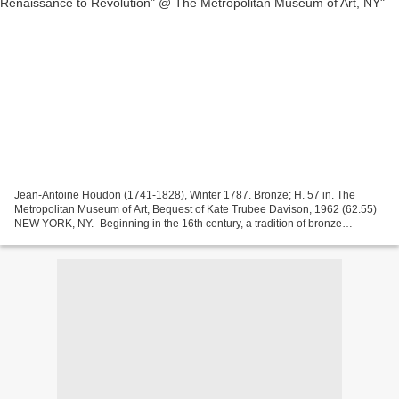
Jean-Antoine Houdon (1741-1828), Winter 1787. Bronze; H. 57 in. The
Metropolitan Museum of Art, Bequest of Kate Trubee Davison, 1962 (62.55)
NEW YORK, NY.- Beginning in the 16th century, a tradition of bronze
sculpture developed in France that was influenced...