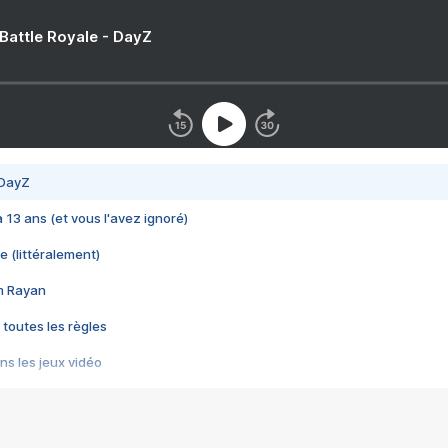
 Battle Royale - DayZ
 DayZ
 a 13 ans (et vous l'avez ignoré)
e (littéralement)
im Rayan
 toutes les règles
s les jeux vidéo
us choquant de Rockstar ? - Le scandale BULLY
e plus moche de Steam