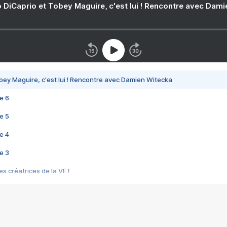
 DiCaprio et Tobey Maguire, c'est lui ! Rencontre avec Dam
bey Maguire, c'est lui ! Rencontre avec Damien Witecka
e 6
e 5
e 4
e 3
s créatrices de la VF !
e 2
e 1
e Mektoub My Love arrive enfin ! Rencontre avec Shaïn Boumedine et Sal