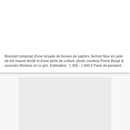
Bracelet composé d'une torsade de boules de saphirs, fermoir fleur en jade
de ton mauve teinté et d'une perle de culture. photo courtesy Pierre Bergé &
associés Monture en or gris. Estimation : 1 300 - 1 800 € Paire de pendants
d'oreilles portant un jade...