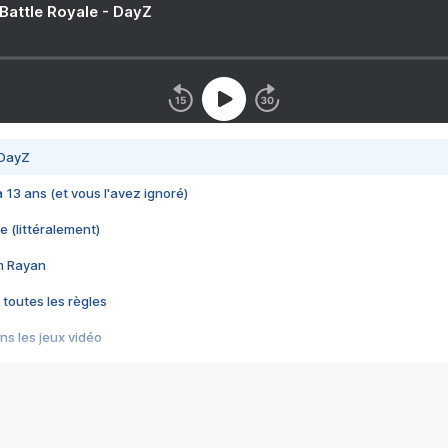
 Battle Royale - DayZ
 DayZ
 a 13 ans (et vous l'avez ignoré)
e (littéralement)
im Rayan
 toutes les règles
s les jeux vidéo
us choquant de Rockstar ? - Le scandale BULLY
e plus moche de Steam
du RÊVE tourne au CAUCHEMAR