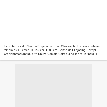
La protectrice du Dharma Dorje Yudrönma , XIXe siècle. Encre et couleurs
minérales sur coton. H. 152 cm ; L. 81 cm. Gönpa de Phajoding, Thimphu.
Crédit photographique : © Shuzo Uemoto Cette exposition réunit pour la
première fois une centaine d’œuvres...