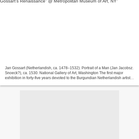
Jan Gossart (Netherlandish, ca. 1478–1532). Portrait of a Man (Jan Jacobsz.
Snoeck?), ca. 1530. National Gallery of Art, Washington The first major
exhibition in forty-five years devoted to the Burgundian Netherlandish artist
Jan Gossart (ca. 1478-1532)...