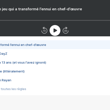
e jeu qui a transformé l’ennui en chef-d’œuvre
nsformé l’ennui en chef-d’œuvre
 DayZ
 a 13 ans (et vous l'avez ignoré)
e (littéralement)
im Rayan
 toutes les règles
s les jeux vidéo
us choquant de Rockstar ? - Le scandale BULLY