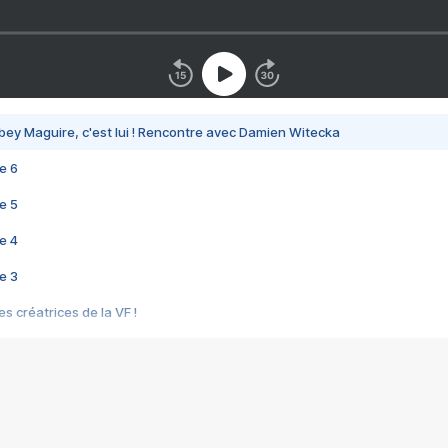
bey Maguire, c'est lui ! Rencontre avec Damien Witecka
e 6
e 5
e 4
e 3
s créatrices de la VF !
e 2
e 1
e Mektoub My Love arrive enfin ! Rencontre avec Shaïn Boumedine et Sal