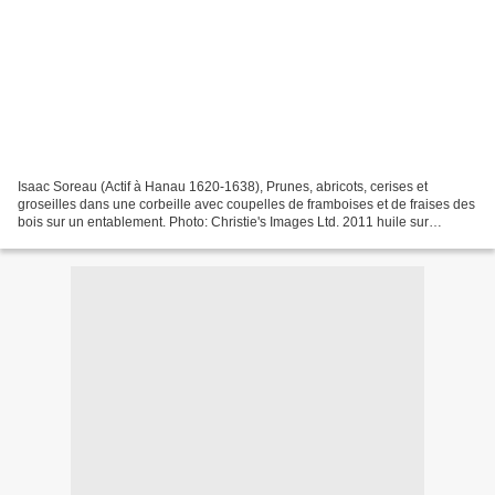
Isaac Soreau (Actif à Hanau 1620-1638), Prunes, abricots, cerises et
groseilles dans une corbeille avec coupelles de framboises et de fraises des
bois sur un entablement. Photo: Christie's Images Ltd. 2011 huile sur
panneau, 57,5 x 82,5 cm. (22 5/8 x...