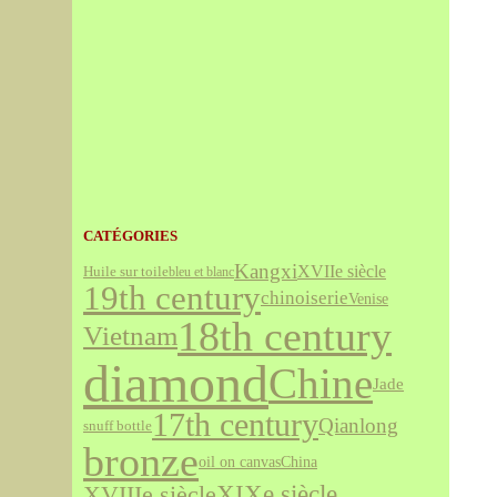
CATÉGORIES
Kangxi
XVIIe siècle
Huile sur toile
bleu et blanc
19th century
chinoiserie
Venise
18th century
Vietnam
diamond
Chine
Jade
17th century
Qianlong
snuff bottle
bronze
oil on canvas
China
XVIIIe siècle
XIXe siècle