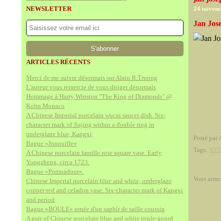
NEWSLETTER
24 novem
Jan Jos
ARTICLES RÉCENTS
Merci de me suivre désormais sur Alain.R.Truong
L'auteur vous remercie de vous diriger désormais
Hommage à Harry Winston "The King of Diamonds" @
Kohn Monaco
A Chinese Imperial porcelain wucai saucer dish. Six-
character mark of Jiajing within a double ring in
underglaze blue, Kangxi,
Posté par 
Bague «Jonquille»
Tags:
XVII
A Chinese porcelain famille rose square vase. Early
Yongzheng, circa 1723.
Bague «Pompadour».
Vous aime
Chinese Imperial porcelain blue and white, underglaze
copper-red and celadon vase. Six-character mark of Kangxi
and period
Bague «BOULE» ornée d'un saphir de taille coussin
A pair of Chinese porcelain blue and white triple-gourd