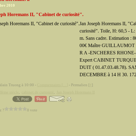
bre 2010
eph Horemans II, "Cabinet de curiosité".
Jan Joseph Horemans II, "Ca
curiosité". Toile, H: 60,5 - L:
m. Sans cadre. Estimation : 
00€ Maître GUILLAUMOT et
R A -ENCHERES RHONE-
Expert CABINET TURQU
DUIT ( 01.47.03.48.78). S
DECEMBRE à 14 H 30. 1725
Alain Truong à 10:00 -
Commentaires [
…
]
- Permalien [
#
]
Ième siècle
,
cabinet de curiosité
,
Jan Joseph Horemans II
z ?
0 vote