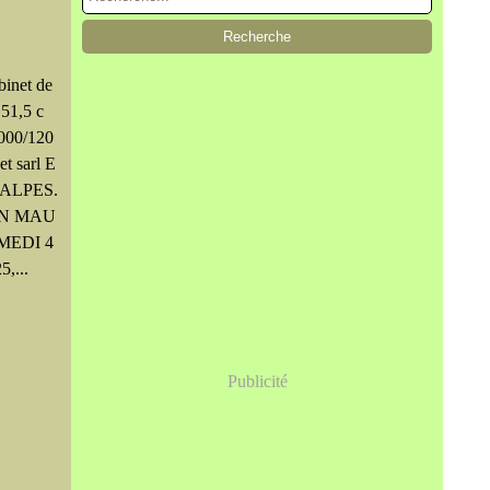
binet de
 51,5 c
8000/120
 sarl E
ALPES.
IN MAU
AMEDI 4
,...
Publicité