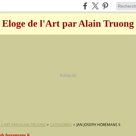
Eloge de l'Art par Alain Truong
Publicité
 L'ART PAR ALAIN TRUONG
>
CATEGORIES
>
JAN JOSEPH HOREMANS II
ph horemans ii