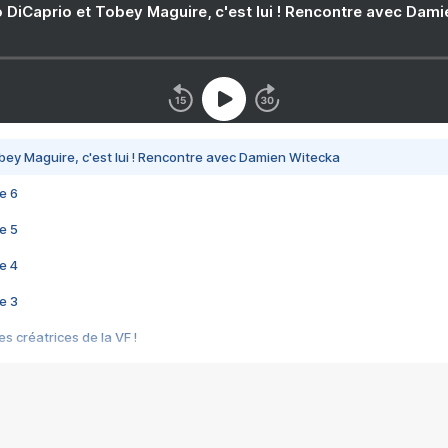
 DiCaprio et Tobey Maguire, c'est lui ! Rencontre avec Dam
bey Maguire, c'est lui ! Rencontre avec Damien Witecka
e 6
e 5
e 4
e 3
s créatrices de la VF !
e 2
e 1
e Mektoub My Love arrive enfin ! Rencontre avec Shaïn Boumedine et Sal