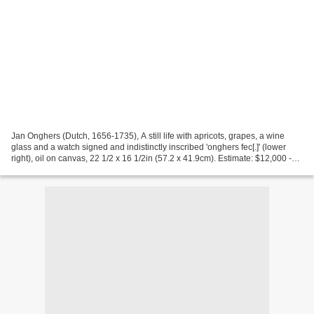
Jan Onghers (Dutch, 1656-1735), A still life with apricots, grapes, a wine
glass and a watch signed and indistinctly inscribed 'onghers fec[.]' (lower
right), oil on canvas, 22 1/2 x 16 1/2in (57.2 x 41.9cm). Estimate: $12,000 -
18,000 Bonhams. European...