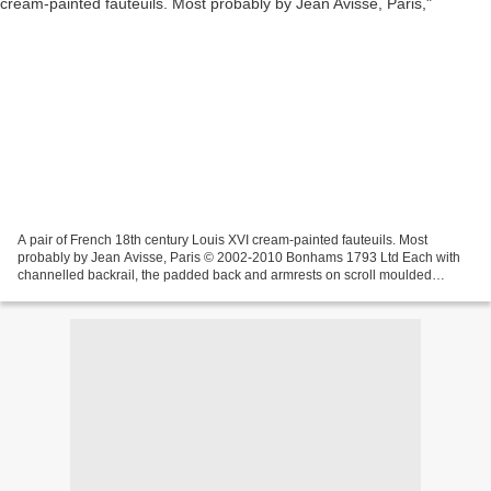
A pair of French 18th century Louis XVI cream-painted fauteuils. Most
probably by Jean Avisse, Paris © 2002-2010 Bonhams 1793 Ltd Each with
channelled backrail, the padded back and armrests on scroll moulded
supports, the square seats on tapering fluted...