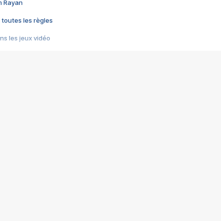
im Rayan
 toutes les règles
s les jeux vidéo
us choquant de Rockstar ? - Le scandale BULLY
e plus moche de Steam
du RÊVE tourne au CAUCHEMAR
pendant 8 heures
it… à tort
umiliés par un jeu vidéo
ire - Final Fantasy 8
ti un empire - Age of Empires
story DOFUS
tard, il crée l'un des pires jeux de tous les temps, MindsEye.