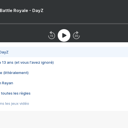
 Battle Royale - DayZ
 DayZ
 a 13 ans (et vous l'avez ignoré)
e (littéralement)
im Rayan
 toutes les règles
s les jeux vidéo
us choquant de Rockstar ? - Le scandale BULLY
e plus moche de Steam