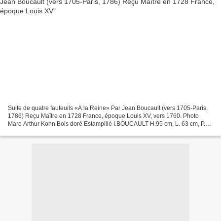
Suite de quatre fauteuils «A la Reine» Par Jean Boucault (vers 1705-Paris,
1786) Reçu Maître en 1728 France, époque Louis XV, vers 1760. Photo
Marc-Arthur Kohn Bois doré Estampillé I.BOUCAULT H.95 cm, L. 63 cm, P.
68,5 cm Provenance Galerie Segoura, Paris...