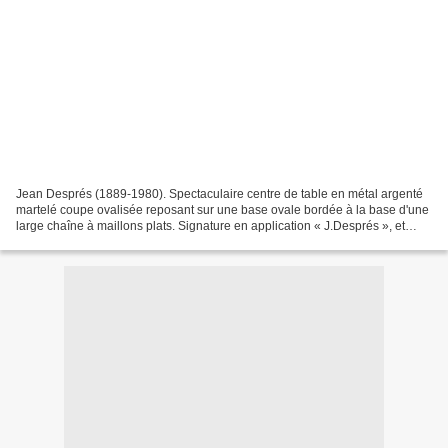
Jean Després (1889-1980). Spectaculaire centre de table en métal argenté
martelé coupe ovalisée reposant sur une base ovale bordée à la base d'une
large chaîne à maillons plats. Signature en application « J.Després », et
mention 28.4.70. Haut.. 6,8 cm-...