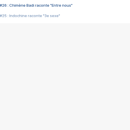
#26 : Chimène Badi raconte "Entre nous"
#25 : Indochine raconte "3e sexe"
#24 : Zaho raconte "C'est chelou"
#23 : Patrick Bruel raconte "Au café des délices"
#22 : Kyo raconte "Le chemin"
#21 : Nolwenn Leroy raconte "Cassé"
#20 : Patrick Hernandez raconte "Born to be alive"
#19 : Lorie raconte "Près de moi"
#18 : Michael Jones raconte "A nos actes manqués" (avec Jean-Jacque
#17 : Khaled raconte "Aïcha"
#16 : Corneille raconte "Parce qu'on vient de loin"
#15 : Indochine raconte "L'aventurier"