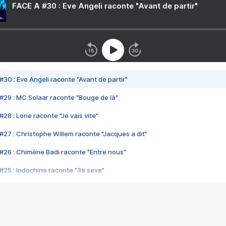
FACE A #30 : Eve Angeli raconte "Avant de partir"
#30 : Eve Angeli raconte "Avant de partir"
#29 : MC Solaar raconte "Bouge de là"
28 : Lorie raconte "Je vais vite"
#27 : Christophe Willem raconte "Jacques a dit"
#26 : Chimène Badi raconte "Entre nous"
#25 : Indochine raconte "3e sexe"
#24 : Zaho raconte "C'est chelou"
#23 : Patrick Bruel raconte "Au café des délices"
#22 : Kyo raconte "Le chemin"