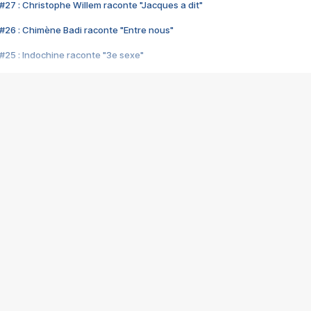
#27 : Christophe Willem raconte "Jacques a dit"
#26 : Chimène Badi raconte "Entre nous"
#25 : Indochine raconte "3e sexe"
#24 : Zaho raconte "C'est chelou"
#23 : Patrick Bruel raconte "Au café des délices"
#22 : Kyo raconte "Le chemin"
#21 : Nolwenn Leroy raconte "Cassé"
#20 : Patrick Hernandez raconte "Born to be alive"
#19 : Lorie raconte "Près de moi"
#18 : Michael Jones raconte "A nos actes manqués" (avec Jean-Jacque
#17 : Khaled raconte "Aïcha"
#16 : Corneille raconte "Parce qu'on vient de loin"
#15 : Indochine raconte "L'aventurier"