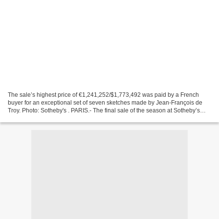
The sale’s highest price of €1,241,252/$1,773,492 was paid by a French
buyer for an exceptional set of seven sketches made by Jean-François de
Troy. Photo: Sotheby's . PARIS.- The final sale of the season at Sotheby’s
Paris, devoted to Old Master & 19th...