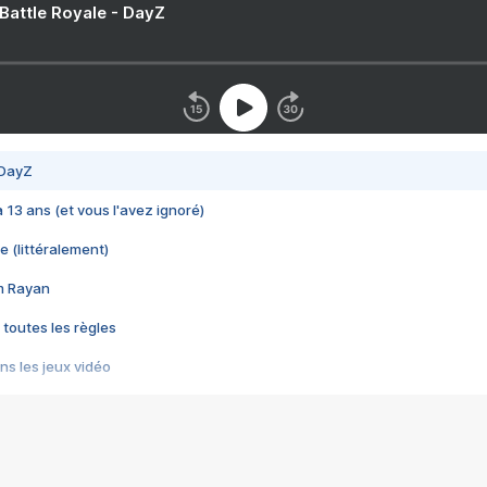
 Battle Royale - DayZ
 DayZ
 a 13 ans (et vous l'avez ignoré)
e (littéralement)
im Rayan
 toutes les règles
s les jeux vidéo
us choquant de Rockstar ? - Le scandale BULLY
e plus moche de Steam
du RÊVE tourne au CAUCHEMAR