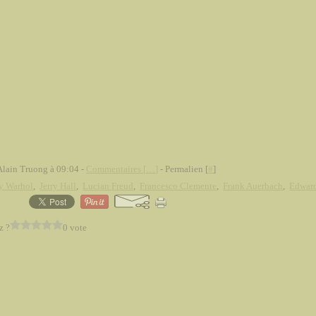
Alain Truong à 09:04 -
Commentaires [
…
]
- Permalien [
#
]
y Warhol
,
Jerry Hall
,
Lucian Freud
,
Francesco Clemente
,
Frank Auerbach
,
Edwar
z ?
0 vote