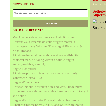
NEWSLETTER
7 septemb
Sotheby'
Supermo
ARTICLES RÉCENTS
Merci de me suivre désormais sur Alain.R.Truong
L'auteur vous remercie de vous diriger désormais
Hommage à Harry Winston "The King of Diamonds" @
Kohn Monaco
A Chinese Imperial porcelain wucai saucer dish. Six-
character mark of Jiajing within a double ring in
underglaze blue, Kangxi,
Bague «Jonquille»
A Chinese porcelain famille rose square vase. Early
Yongzheng, circa 1723.
Bague «Pompadour».
Chinese Imperial porcelain blue and white, underglaze
copper-red and celadon vase. Six-character mark of Kangxi
and period
Bague «BOULE» ornée d'un saphir de taille coussin
A pair of Chinese porcelain blue and white triple-gourd