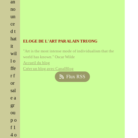
an
no
un
ce
d t
hat
ELOGE DE L'ART PAR ALAIN TRUONG
it
"Art is the most intense mode of individualism that the
wil
world has known." Oscar Wilde
l o
Accueil du blog
ffe
Créer un blog avec CanalBlog
r f
Flux RSS
or
sal
e a
gr
ou
p o
f 1
4 o