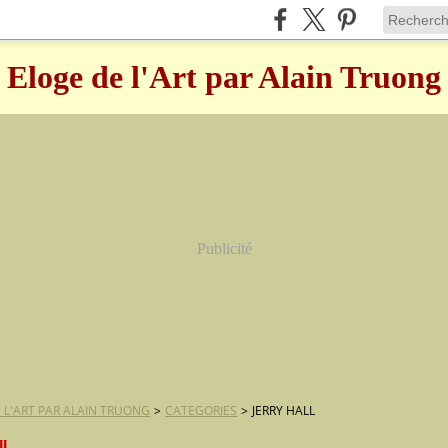
Eloge de l'Art par Alain Truong
Publicité
 L'ART PAR ALAIN TRUONG
>
CATEGORIES
>
JERRY HALL
ll